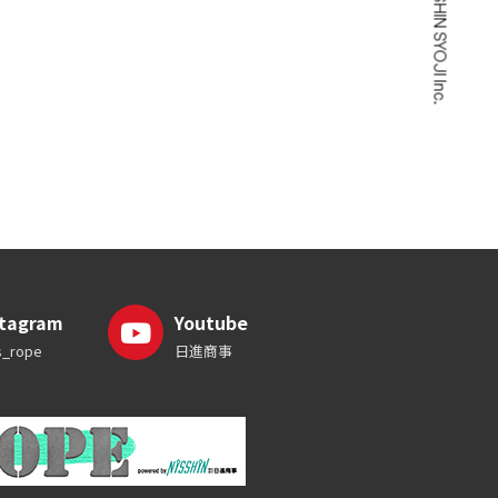
©2026 NISSHIN SYOJI Inc.
stagram
Youtube
_rope
日進商事