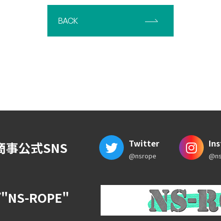
BACK
Twitter
In
商事公式SNS
@nsrope
@ns
NS-ROPE"