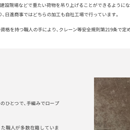
や建設現場などで重たい荷物を吊り上げることができるようにな
り、日進商事ではどちらの加工も自社工場で行っています。
の資格を持つ職人の手により、クレーン等安全規則第219条で定
巻差し加工拡大
工のひとつで、手編みでロープ
した職人が多数在籍していま