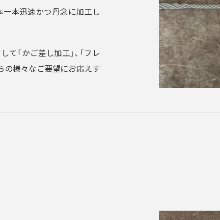
本一本迅速かつ丹念に加工し
して「かご差し加工」、「フレ
からの様々なご要望にお応えす
ロック加工（WN管